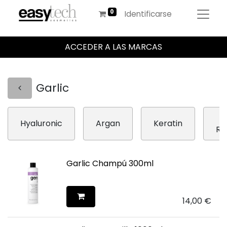
Identificarse
ACCEDER A LAS MARCAS
Garlic
I
Hyaluronic
Argan
Keratin
Re
Garlic Champú 300ml
14,00
€