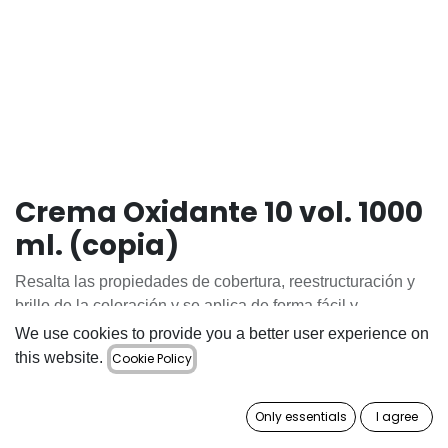
Crema Oxidante 10 vol. 1000
ml. (copia)
Resalta las propiedades de cobertura, reestructuración y
brillo de la coloración y se aplica de forma fácil y
homogénea.
We use cookies to provide you a better user experience on
this website.
Cookie Policy
8.20
€
Only essentials
I agree
ADD TO CART