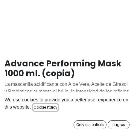
Advance Performing Mask
1000 ml. (copia)
La mascarilla acidificante con Aloe Vera, Aceite de Girasol
y Probióticos aumenta el brillo, la intensidad de los reflejos
y del color del tinte, además de dejar el cabello suave y
We use cookies to provide you a better user experience on
sedoso.
this website.
Cookie Policy
20.90
€
Only essentials
I agree