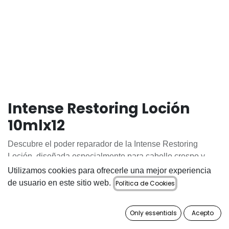
Intense Restoring Loción
10mlx12
Descubre el poder reparador de la Intense Restoring
Loción, diseñada especialmente para cabello crespo y
dañado. Con su fórmula enriquecida con Aceites
Utilizamos cookies para ofrecerle una mejor experiencia
Naturales, Alcoholes Grasos y Amonios Cuaternarios, esta
de usuario en este sitio web.
Política de Cookies
loción ofrece una acción suavizante y reestructurante casi
inmediata, transformando tu melena en un instante.
Only essentials
Acepto