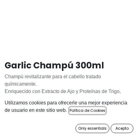
Garlic Champú 300ml
Champú revitalizante para el cabello tratado
químicamente.
Enriquecido con Extracto de Ajo y Proteínas de Trigo,
regenera el cabello estresado por tratamientos químicos,
Utilizamos cookies para ofrecerle una mejor experiencia
hidratando y mejorando la salud general del cuero
de usuario en este sitio web.
Política de Cookies
cabelludo y del cabello. Fortalece y da volumen, haciendo
que el cabello sea suave y brillante. El Extracto de Raíz de
Rábano Picante también tiene una acción purificadora.
Only essentials
Acepto