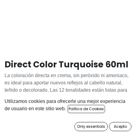
Direct Color Turquoise 60ml
La coloración directa en crema, sin peróxido ni amoniaco,
es ideal para aportar nuevos reflejos al cabello natural,
teñido o decolorado. Las 12 tonalidades están listas para
usar y se pueden mezclar entre ellas para conseguir
Utilizamos cookies para ofrecerle una mejor experiencia
resultados sorprendentes.
de usuario en este sitio web.
Política de Cookies
Tono Verde Turquesa.
Only essentials
Acepto
9,30
€