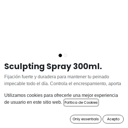
Sculpting Spray 300ml.
Fijación fuerte y duradera para mantener tu peinado
impecable todo el día. Controla el encrespamiento, aporta
flexibilidad y deja el cabello suave y brillante sin residuos.
Utilizamos cookies para ofrecerle una mejor experiencia
Perfecto para acabados profesionales y looks definidos.
de usuario en este sitio web.
Política de Cookies
22,95
€
Only essentials
Acepto