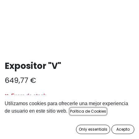
Expositor "V"
649,77
€
Fuera de stock
Utilizamos cookies para ofrecerle una mejor experiencia
Reciba una notificación cuando vuelva a estar
de usuario en este sitio web.
Política de Cookies
disponible
Guardar para más tarde
Only essentials
Acepto